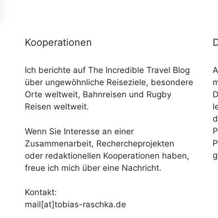
Kooperationen
D
Ich berichte auf The Incredible Travel Blog
A
über ungewöhnliche Reiseziele, besondere
m
Orte weltweit, Bahnreisen und Rugby
D
Reisen weltweit.
l
d
P
Wenn Sie Interesse an einer
P
Zusammenarbeit, Rechercheprojekten
g
oder redaktionellen Kooperationen haben,
freue ich mich über eine Nachricht.
Kontakt:
mail[at]tobias-raschka.de