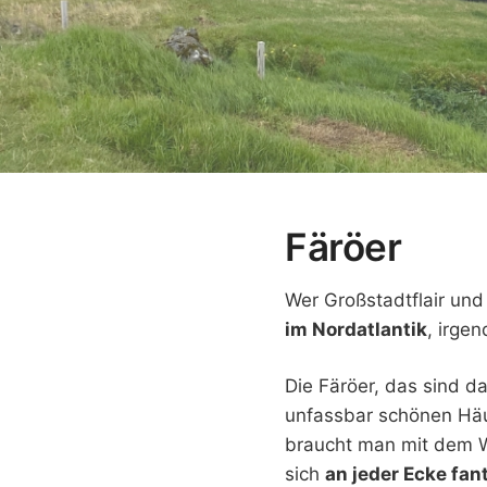
Färöer
Wer Großstadtflair und
im Nordatlantik
, irge
Die Färöer, das sind d
unfassbar schönen Häu
braucht man mit dem W
sich
an jeder Ecke fan