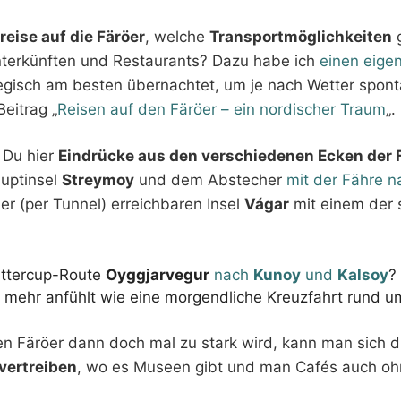
reise auf die Färöer
, welche
Transportmöglichkeiten
g
Unterkünften und Restaurants? Dazu habe ich
einen eige
tegisch am besten übernachtet, um je nach Wetter spon
Beitrag „
Reisen auf den Färöer – ein nordischer Traum
„.
 Du hier
Eindrücke aus den verschiedenen Ecken der 
uptinsel
Streymoy
und dem Abstecher
mit der Fähre 
er (per Tunnel) erreichbaren Insel
Vágar
mit einem der 
uttercup-Route
Oyggjarvegur
nach
Kunoy
und
Kalsoy
?
ch mehr anfühlt wie eine morgendliche Kreuzfahrt rund 
n Färöer dann doch mal zu stark wird, kann man sich 
vertreiben
, wo es Museen gibt und man Cafés auch o