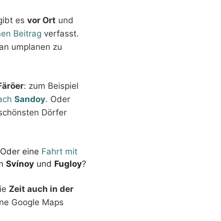
ibt es
vor Ort
und
nen Beitrag
verfasst.
tan umplanen zu
Färöer
: zum Beispiel
nach
Sandoy
. Oder
schönsten Dörfer
 Oder eine
Fahrt mit
um
Svínoy
und
Fugloy
?
die
Zeit auch in der
hne Google Maps