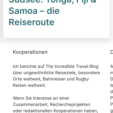
Samoa – die
Reiseroute
Kooperationen
D
Ich berichte auf The Incredible Travel Blog
A
über ungewöhnliche Reiseziele, besondere
m
Orte weltweit, Bahnreisen und Rugby
D
Reisen weltweit.
l
d
P
Wenn Sie Interesse an einer
P
Zusammenarbeit, Rechercheprojekten
g
oder redaktionellen Kooperationen haben,