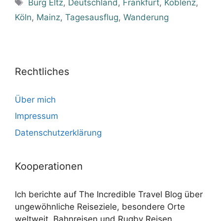
Schlagwörter
Burg Eltz
,
Deutschland
,
Frankfurt
,
Koblenz
,
Köln
,
Mainz
,
Tagesausflug
,
Wanderung
Rechtliches
Über mich
Impressum
Datenschutzerklärung
Kooperationen
Ich berichte auf The Incredible Travel Blog über
ungewöhnliche Reiseziele, besondere Orte
weltweit, Bahnreisen und Rugby Reisen