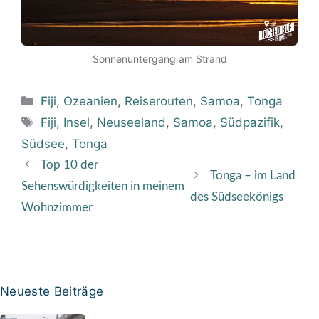
Sonnenuntergang am Strand
Kategorien
Fiji
,
Ozeanien
,
Reiserouten
,
Samoa
,
Tonga
Schlagwörter
Fiji
,
Insel
,
Neuseeland
,
Samoa
,
Südpazifik
,
Südsee
,
Tonga
Top 10 der
Tonga – im Land
Sehenswürdigkeiten in meinem
des Südseekönigs
Wohnzimmer
Neueste Beiträge