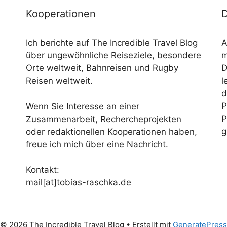
Kooperationen
D
Ich berichte auf The Incredible Travel Blog
A
über ungewöhnliche Reiseziele, besondere
m
Orte weltweit, Bahnreisen und Rugby
D
Reisen weltweit.
l
d
P
Wenn Sie Interesse an einer
P
Zusammenarbeit, Rechercheprojekten
g
oder redaktionellen Kooperationen haben,
freue ich mich über eine Nachricht.
Kontakt:
mail[at]tobias-raschka.de
© 2026 The Incredible Travel Blog
• Erstellt mit
GeneratePress