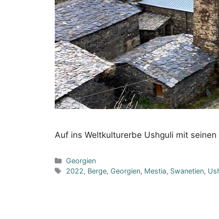
Auf ins Weltkulturerbe Ushguli mit sein
Kategorien
Georgien
Schlagwörter
2022
,
Berge
,
Georgien
,
Mestia
,
Swanetien
,
Ush