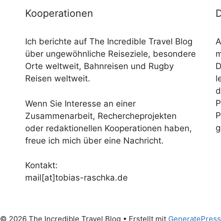
Kooperationen
D
Ich berichte auf The Incredible Travel Blog
A
über ungewöhnliche Reiseziele, besondere
m
Orte weltweit, Bahnreisen und Rugby
D
Reisen weltweit.
l
d
P
Wenn Sie Interesse an einer
P
Zusammenarbeit, Rechercheprojekten
g
oder redaktionellen Kooperationen haben,
freue ich mich über eine Nachricht.
Kontakt:
mail[at]tobias-raschka.de
© 2026 The Incredible Travel Blog
• Erstellt mit
GeneratePress