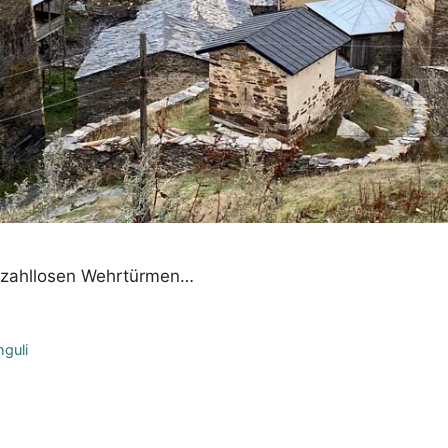
en zahllosen Wehrtürmen…
guli