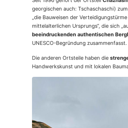
Seit 1996 gehört der Ortsteil
Chazhash
georgischen auch: Tschaschaschi) zu
„die Bauweisen der Verteidigungstürme
mittelalterlichen Ursprungs“, die sich „a
beeindruckenden
authentischen
Berg
UNESCO-Begründung zusammenfasst.
Die anderen Ortsteile haben die
streng
Handwerkskunst und mit lokalen Baumater