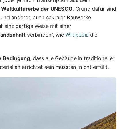
i
(oder je nach Transkription aus dem
m
Weltkulturerbe
der
UNESCO
. Grund dafür sind
 und anderer, auch sakraler Bauwerke
uf einzigartige Weise mit einer
landschaft
verbinden“, wie
Wikipedia
die
e
Bedingung
, dass alle Gebäude in traditioneller
ialien errichtet sein müssten, nicht erfüllt.