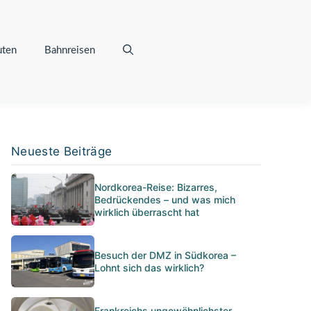
uten
Bahnreisen
Neueste Beiträge
Nordkorea-Reise: Bizarres,
Bedrückendes – und was mich
wirklich überrascht hat
Besuch der DMZ in Südkorea –
Lohnt sich das wirklich?
Frankreichs ungewöhnlichster