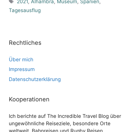
Schlagwörter
2021
,
Alhambra
,
Museum
,
Spanien
,
Tagesausflug
Rechtliches
Über mich
Impressum
Datenschutzerklärung
Kooperationen
Ich berichte auf The Incredible Travel Blog über
ungewöhnliche Reiseziele, besondere Orte
weltweit, Bahnreisen und Rugby Reisen