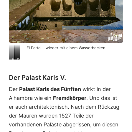
El Partal – wieder mit einem Wasserbecken
F
D
D
e
a
i
i
h
e
Der Palast Karls V.
n
a
K
e
t
a
Der
Palast Karls des Fünften
wirkt in der
s
s
c
I
i
h
Alhambra wie ein
Fremdkörper
. Und das ist
n
c
e
er auch architektonisch. Nach dem Rückzug
n
h
l
e
w
n
der Mauren wurden 1527 Teile der
n
o
h
vorhandenen Paläste abgerissen, um diesen
d
h
a
e
l
b