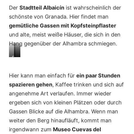
Der
Stadtteil Albaicín
ist wahrscheinlich der
schönste von Granada. Hier findet man
gemütliche Gassen mit
Kopfsteinpflaster
und alte, meist weiße Häuser, die sich in den
Hang gegenüber der Alhambra schmiegen.
D
…
…
e
A
u
r
l
m
Hier kann man einfach für
ein paar Stunden
i
b
s
d
a
i
spazieren gehen
, Kaffee trinken und sich auf
y
i
c
angenehme Art verlaufen. Immer wieder
l
c
h
l
í
a
ergeben sich von kleinen Plätzen oder durch
i
n
u
Gassen Blicke auf die Alhambra. Wenn man
s
i
f
c
s
n
weiter den Berg hinaufläuft, kommt man
h
t
e
irgendwann zum
Museo Cuevas del
e
p
t