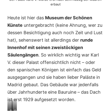
y
a
erbaut
e
h
s
r
n
e
Heute ist hier das
Museum der Schönen
i
g
Künste
untergebracht (keine Ahnung, wer zu
c
e
h
h
dessen Besichtigung auch noch Zeit und Lust
t
a
hat), sehenswert ist allerdings der
runde
a
l
n
t
Innenhof mit seinen zweistöckigen
d
e
Säulengängen
. So wirklich wichtig war Karl
a
n
s
V. dieser Palast offensichtlich nicht – oder
B
den spanischen Königen ist einfach das Geld
i
l
ausgegangen und sie haben lieber Paläste in
d
Madrid gebaut. Das Gebäude war jedenfalls
e
r
über Jahrhunderte eine Bauruine – das Dach
v
ist erst 1929 aufgesetzt worden.
e
r
b
B
D