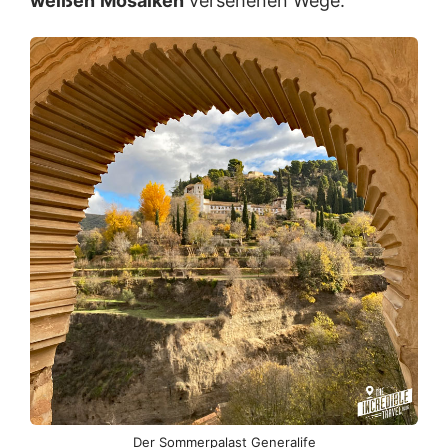
weißen
Mosaiken
versehenen Wege.
Der Sommerpalast Generalife