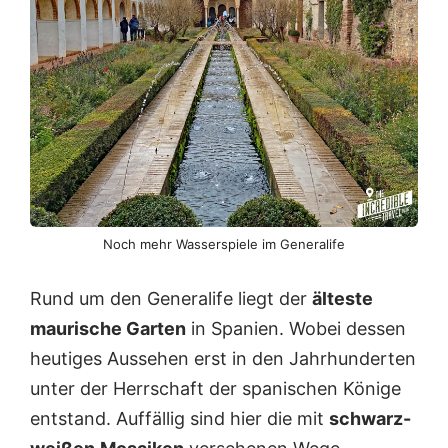
V
v
.
n
e
u
Noch mehr Wasserspiele im Generalife
Rund um den Generalife liegt der
älteste
maurische Garten
in Spanien. Wobei dessen
heutiges Aussehen erst in den Jahrhunderten
unter der Herrschaft der spanischen Könige
entstand. Auffällig sind hier die mit
schwarz-