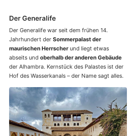
o
o
i
t
g
e
Der Generalife
d
e
D
e
n
ä
Der Generalife war seit dem frühen 14.
s
g
c
I
ä
h
Jahrhundert der
Sommerpalast der
s
n
e
maurischen Herrscher
und liegt etwas
l
g
r
a
e
s
abseits und
oberhalb der anderen Gebäude
m
i
i
der Alhambra. Kernstück des Palastes ist der
g
m
n
e
P
d
Hof des Wasserkanals – der Name sagt alles.
h
a
n
a
l
o
l
a
c
t
s
h
e
t
r
n
K
e
a
l
r
a
l
t
s
i