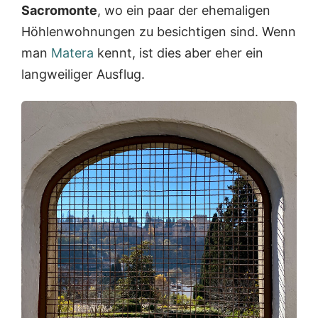
S
e
t
Sacromonte
, wo ein paar der ehemaligen
t
r
e
Höhlenwohnungen zu besichtigen sind. Wenn
a
f
A
d
e
r
man
Matera
kennt, ist dies aber eher ein
t
k
t
langweiliger Ausflug.
t
t
z
e
,
u
i
…
v
l
e
…
r
l
a
u
f
e
n