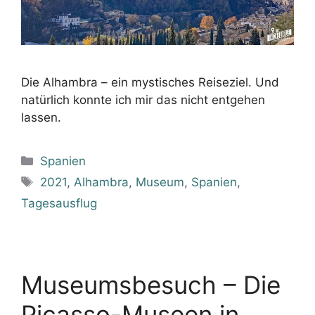
Die Alhambra – ein mystisches Reiseziel. Und
natürlich konnte ich mir das nicht entgehen
lassen.
Kategorien
Spanien
Schlagwörter
2021
,
Alhambra
,
Museum
,
Spanien
,
Tagesausflug
Museumsbesuch – Die
Picasso-Museen in