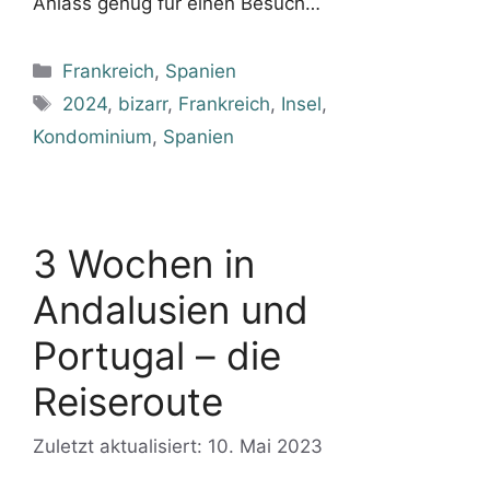
Anlass genug für einen Besuch…
Kategorien
Frankreich
,
Spanien
Schlagwörter
2024
,
bizarr
,
Frankreich
,
Insel
,
Kondominium
,
Spanien
3 Wochen in
Andalusien und
Portugal – die
Reiseroute
Zuletzt aktualisiert: 10. Mai 2023