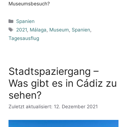
Museumsbesuch?
Kategorien
Spanien
Schlagwörter
2021
,
Málaga
,
Museum
,
Spanien
,
Tagesausflug
Stadtspaziergang –
Was gibt es in Cádiz zu
sehen?
Zuletzt aktualisiert: 12. Dezember 2021