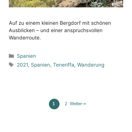
Auf zu einem kleinen Bergdorf mit schönen
Ausblicken – und einer anspruchsvollen
Wanderroute.
Kategorien
Spanien
Schlagwörter
2021
,
Spanien
,
Teneriffa
,
Wanderung
1
2
Weiter
→
Seite
Seite