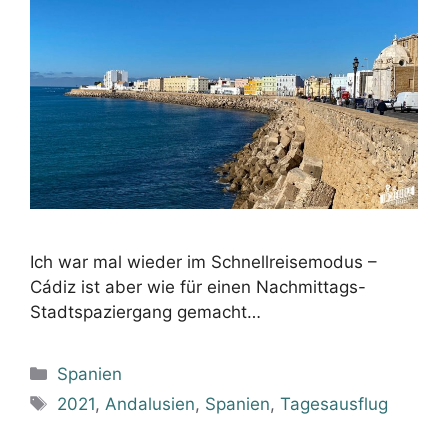
Ich war mal wieder im Schnellreisemodus –
Cádiz ist aber wie für einen Nachmittags-
Stadtspaziergang gemacht…
Kategorien
Spanien
Schlagwörter
2021
,
Andalusien
,
Spanien
,
Tagesausflug