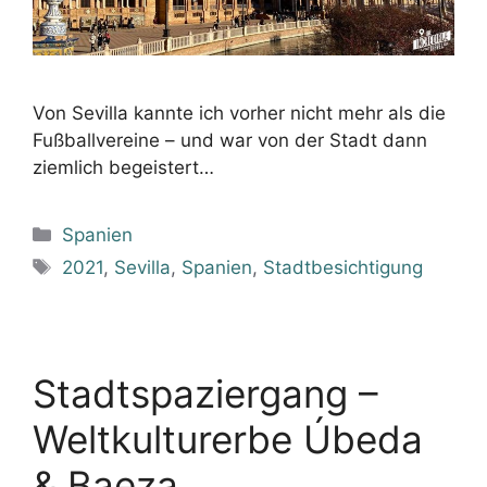
Von Sevilla kannte ich vorher nicht mehr als die
Fußballvereine – und war von der Stadt dann
ziemlich begeistert…
Kategorien
Spanien
Schlagwörter
2021
,
Sevilla
,
Spanien
,
Stadtbesichtigung
Stadtspaziergang –
Weltkulturerbe Úbeda
& Baeza