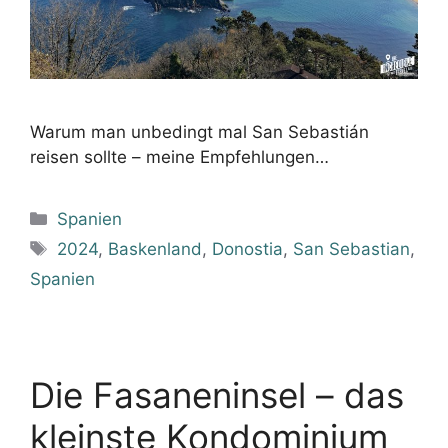
Warum man unbedingt mal San Sebastián
reisen sollte – meine Empfehlungen…
Kategorien
Spanien
Schlagwörter
2024
,
Baskenland
,
Donostia
,
San Sebastian
,
Spanien
Die Fasaneninsel – das
kleinste Kondominium