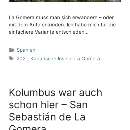
La Gomera muss man sich erwandern – oder
mit dem Auto erkunden. Ich habe mich für die
einfachere Variante entschieden…
Kategorien
Spanien
Schlagwörter
2021
,
Kanarische Inseln
,
La Gomera
Kolumbus war auch
schon hier – San
Sebastián de La
Gomera