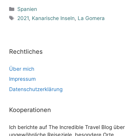
Kategorien
Spanien
Schlagwörter
2021
,
Kanarische Inseln
,
La Gomera
Rechtliches
Über mich
Impressum
Datenschutzerklärung
Kooperationen
Ich berichte auf The Incredible Travel Blog über
ungewöhnliche Reiseziele, besondere Orte