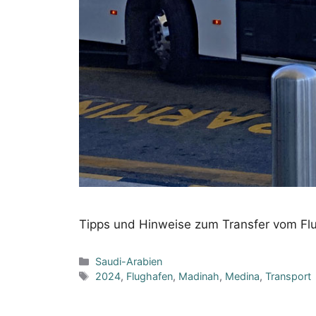
Tipps und Hinweise zum Transfer vom Flu
Kategorien
Saudi-Arabien
Schlagwörter
2024
,
Flughafen
,
Madinah
,
Medina
,
Transport