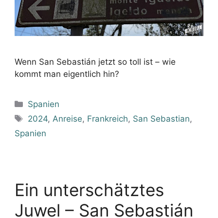
Wenn San Sebastián jetzt so toll ist – wie
kommt man eigentlich hin?
Kategorien
Spanien
Schlagwörter
2024
,
Anreise
,
Frankreich
,
San Sebastian
,
Spanien
Ein unterschätztes
Juwel – San Sebastián