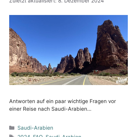
Zuletzt aktualisiert: 8. Dezember 2024
Antworten auf ein paar wichtige Fragen vor
einer Reise nach Saudi-Arabien…
Kategorien
Saudi-Arabien
Schlagwörter
2024
,
FAQ
,
Saudi-Arabien