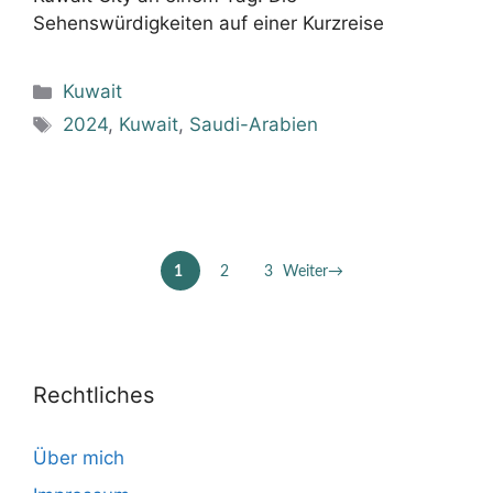
Sehenswürdigkeiten auf einer Kurzreise
Kategorien
Kuwait
Schlagwörter
2024
,
Kuwait
,
Saudi-Arabien
1
2
3
Weiter
→
Seite
Seite
Seite
Rechtliches
Über mich