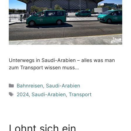
Unterwegs in Saudi-Arabien – alles was man
zum Transport wissen muss…
Kategorien
Bahnreisen
,
Saudi-Arabien
Schlagwörter
2024
,
Saudi-Arabien
,
Transport
Lohnt sich ein