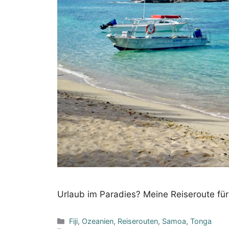
Urlaub im Paradies? Meine Reiseroute fü
Kategorien
Fiji
,
Ozeanien
,
Reiserouten
,
Samoa
,
Tonga