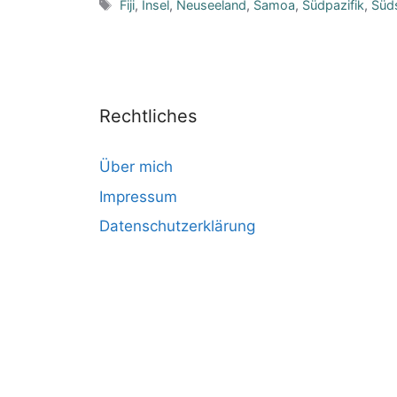
Schlagwörter
Fiji
,
Insel
,
Neuseeland
,
Samoa
,
Südpazifik
,
Süd
Rechtliches
Über mich
Impressum
Datenschutzerklärung