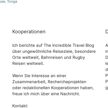
see
,
Tonga
Kooperationen
D
Ich berichte auf The Incredible Travel Blog
A
über ungewöhnliche Reiseziele, besondere
m
Orte weltweit, Bahnreisen und Rugby
D
Reisen weltweit.
l
d
P
Wenn Sie Interesse an einer
P
Zusammenarbeit, Rechercheprojekten
g
oder redaktionellen Kooperationen haben,
freue ich mich über eine Nachricht.
Kontakt: