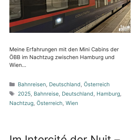
Meine Erfahrungen mit den Mini Cabins der
ÖBB im Nachtzug zwischen Hamburg und
Wien…
Kategorien
Bahnreisen
,
Deutschland
,
Österreich
Schlagwörter
2025
,
Bahnreise
,
Deutschland
,
Hamburg
,
Nachtzug
,
Österreich
,
Wien
Im Intercité der Nuit –