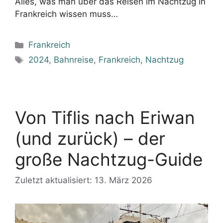
Alles, was man über das Reisen im Nachtzug in
Frankreich wissen muss…
Kategorien
Frankreich
Schlagwörter
2024
,
Bahnreise
,
Frankreich
,
Nachtzug
Von Tiflis nach Eriwan
(und zurück) – der
große Nachtzug-Guide
Zuletzt aktualisiert: 13. März 2026