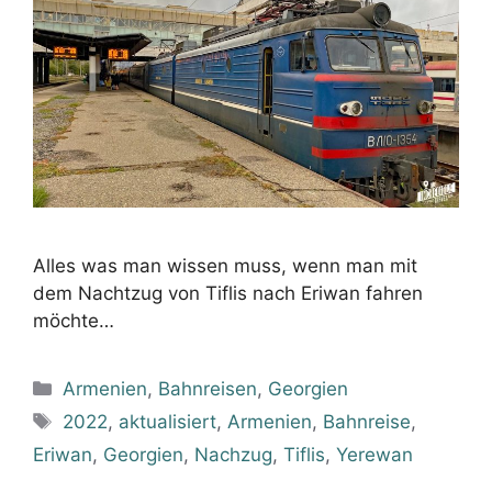
Alles was man wissen muss, wenn man mit
dem Nachtzug von Tiflis nach Eriwan fahren
möchte…
Kategorien
Armenien
,
Bahnreisen
,
Georgien
Schlagwörter
2022
,
aktualisiert
,
Armenien
,
Bahnreise
,
Eriwan
,
Georgien
,
Nachzug
,
Tiflis
,
Yerewan