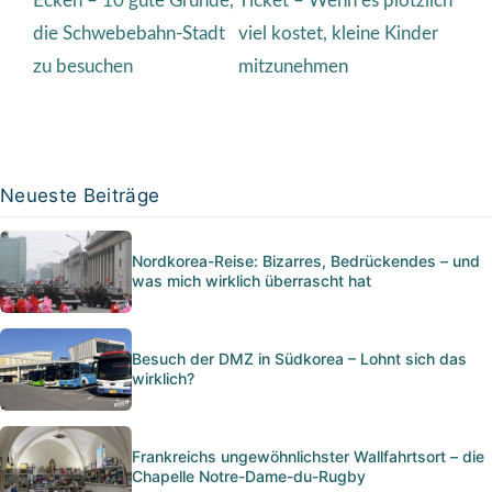
Ecken – 10 gute Gründe,
Ticket – Wenn es plötzlich
die Schwebebahn-Stadt
viel kostet, kleine Kinder
zu besuchen
mitzunehmen
Neueste Beiträge
Nordkorea-Reise: Bizarres, Bedrückendes – und
was mich wirklich überrascht hat
Besuch der DMZ in Südkorea – Lohnt sich das
wirklich?
Frankreichs ungewöhnlichster Wallfahrtsort – die
Chapelle Notre-Dame-du-Rugby