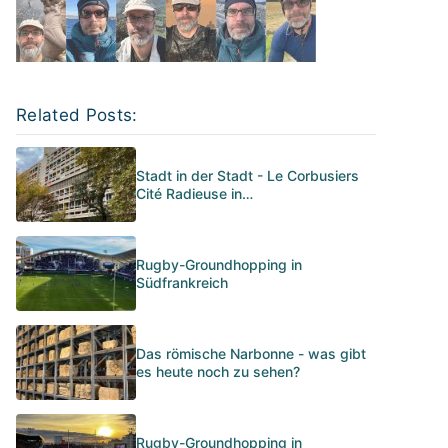
Related Posts:
Stadt in der Stadt - Le Corbusiers
Cité Radieuse in…
Rugby-Groundhopping in
Südfrankreich
Das römische Narbonne - was gibt
es heute noch zu sehen?
Rugby-Groundhopping in