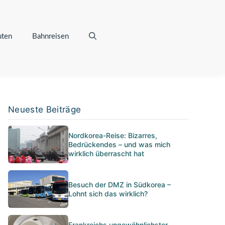
uten
Bahnreisen
Neueste Beiträge
Nordkorea-Reise: Bizarres,
Bedrückendes – und was mich
wirklich überrascht hat
Besuch der DMZ in Südkorea –
Lohnt sich das wirklich?
Frankreichs ungewöhnlichster