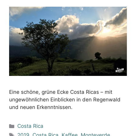
Eine schöne, grüne Ecke Costa Ricas – mit
ungewöhnlichen Einblicken in den Regenwald
und neuen Erkenntnissen.
Kategorien
Costa Rica
Schlagwörter
2019
,
Costa Rica
,
Kaffee
,
Monteverde
,