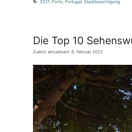
Schlagwörter
2021
,
Porto
,
Portugal
,
Stadtbesichtigung
Die Top 10 Sehenswü
Zuletzt aktualisiert: 8. Februar 2022