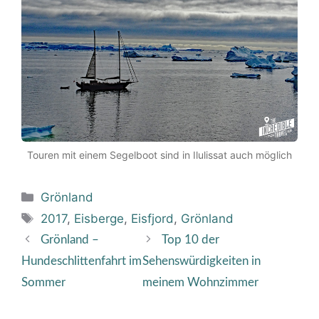
Touren mit einem Segelboot sind in Ilulissat auch möglich
Kategorien
Grönland
Schlagwörter
2017
,
Eisberge
,
Eisfjord
,
Grönland
Grönland –
Top 10 der
Hundeschlittenfahrt im
Sehenswürdigkeiten in
Sommer
meinem Wohnzimmer