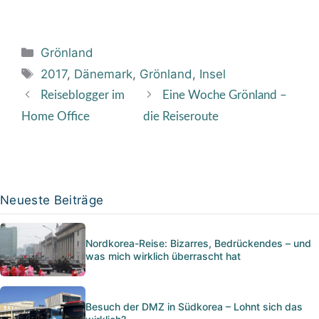
Kategorien
Grönland
Schlagwörter
2017
,
Dänemark
,
Grönland
,
Insel
Reiseblogger im
Eine Woche Grönland –
Home Office
die Reiseroute
Neueste Beiträge
Nordkorea-Reise: Bizarres, Bedrückendes – und
was mich wirklich überrascht hat
Besuch der DMZ in Südkorea – Lohnt sich das