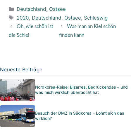
Kategorien
Deutschland
,
Ostsee
Schlagwörter
2020
,
Deutschland
,
Ostsee
,
Schleswig
Oh, wie schön ist
Was man an Kiel schön
die Schlei
finden kann
Neueste Beiträge
Nordkorea-Reise: Bizarres, Bedrückendes – und
was mich wirklich überrascht hat
Besuch der DMZ in Südkorea – Lohnt sich das
wirklich?