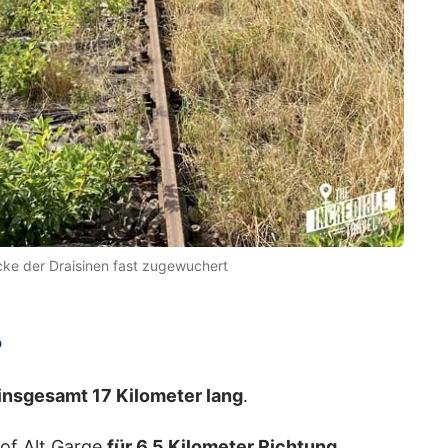
ecke der Draisinen fast zugewuchert
?
insgesamt 17 Kilometer lang
.
of Alt Garge
für 6,5 Kilometer Richtung