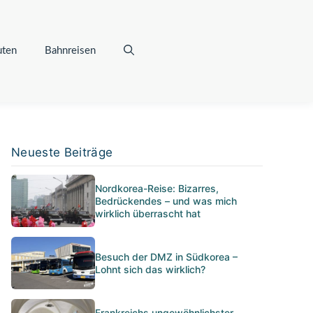
uten
Bahnreisen
Neueste Beiträge
Nordkorea-Reise: Bizarres,
Bedrückendes – und was mich
wirklich überrascht hat
Besuch der DMZ in Südkorea –
Lohnt sich das wirklich?
Frankreichs ungewöhnlichster