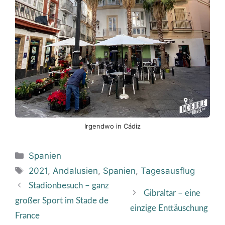
Irgendwo in Cádiz
Kategorien
Spanien
Schlagwörter
2021
,
Andalusien
,
Spanien
,
Tagesausflug
Stadionbesuch – ganz
Gibraltar – eine
großer Sport im Stade de
einzige Enttäuschung
France