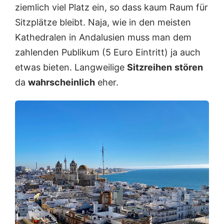
ziemlich viel Platz ein, so dass kaum Raum für
K
t
a
e
Sitzplätze bleibt. Naja, wie in den meisten
t
i
Kathedralen in Andalusien muss man dem
h
d
e
e
zahlenden Publikum (5 Euro Eintritt) ja auch
d
r
etwas bieten. Langweilige
Sitzreihen
stören
r
K
a
a
da
wahrscheinlich
eher.
l
t
e
h
h
e
a
d
t
r
m
a
i
l
t
e
1
1
6
J
a
h