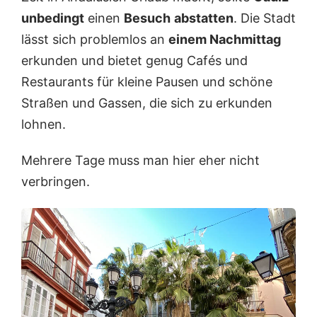
f
n
e
unbedingt
einen
Besuch
abstatten
. Die Stadt
g
h
e
e
lässt sich problemlos an
einem Nachmittag
z
n
erkunden und bietet genug Cafés und
o
o
Restaurants für kleine Pausen und schöne
m
Straßen und Gassen, die sich zu erkunden
t
lohnen.
Mehrere Tage muss man hier eher nicht
verbringen.