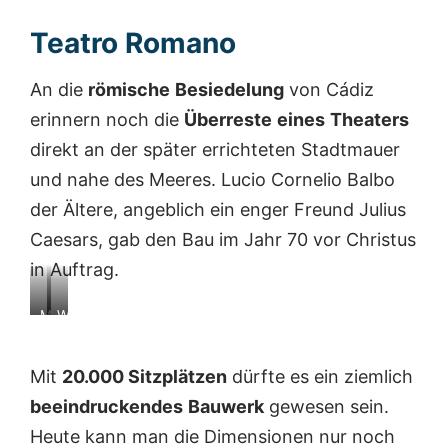
Teatro Romano
An die
römische
Besiedelung
von Cádiz
erinnern noch die
Überreste
eines
Theaters
direkt an der später errichteten Stadtmauer
und nahe des Meeres. Lucio Cornelio Balbo
der Ältere, angeblich ein enger Freund Julius
Caesars, gab den Bau im Jahr 70 vor Christus
in Auftrag.
M
W
o
a
d
s
Mit
20.000 Sitzplätzen
dürfte es ein ziemlich
e
h
l
a
beeindruckendes
Bauwerk
gewesen sein.
l
t
Heute kann man die Dimensionen nur noch
d
D