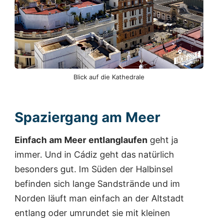
r
e
n
n
o
c
h
l
Blick auf die Kathedrale
ä
n
g
e
Spaziergang am Meer
r
g
e
Einfach
am
Meer
entlanglaufen
geht ja
d
immer. Und in Cádiz geht das natürlich
a
u
besonders gut. Im Süden der Halbinsel
e
befinden sich lange Sandstrände und im
r
t
Norden läuft man einfach an der Altstadt
a
entlang oder umrundet sie mit kleinen
l