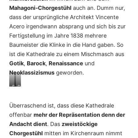
Mahagoni-Chorgestühl
auch an. Dumm nur,
dass der ursprüngliche Architekt Vincente
Acero irgendwann absprang und sich bis zur
Fertigstellung im Jahre 1838 mehrere
Baumeister die Klinke in die Hand gaben. So
ist die Kathedrale zu einem Mischmasch aus
Gotik
,
Barock
,
Renaissance
und
Neoklassizismus
geworden.
D
D
e
i
r
e
Überraschend ist, dass diese Kathedrale
B
S
a
a
offenbar
mehr der Repräsentation denn der
u
k
Andacht dient
. Das
zweistöckige
d
r
e
i
Chorgestühl
mitten im Kirchenraum nimmt
r
s