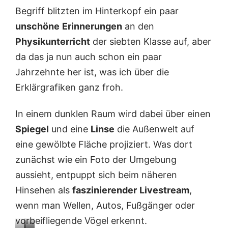
T
n
l
Begriff blitzten im Hinterkopf ein paar
a
e
e
v
s
i
unschöne
Erinnerungen
an den
i
t
c
Physikunterricht
der siebten Klasse auf, aber
r
r
h
a
a
f
da das ja nun auch schon ein paar
v
d
ü
Jahrzehnte her ist, was ich über die
o
i
n
n
t
f
Erklärgrafiken ganz froh.
d
i
T
e
o
ü
r
n
r
In einem dunklen Raum wird dabei über einen
S
e
m
Spiegel
und eine
Linse
die Außenwelt auf
t
l
e
r
l
n
eine gewölbte Fläche projiziert. Was dort
a
e
zunächst wie ein Foto der Umgebung
ß
n
e
K
aussieht, entpuppt sich beim näheren
a
a
Hinsehen als
faszinierender
Livestream
,
u
u
s
f
wenn man Wellen, Autos, Fußgänger oder
g
m
vorbeifliegende Vögel erkennt.
e
a