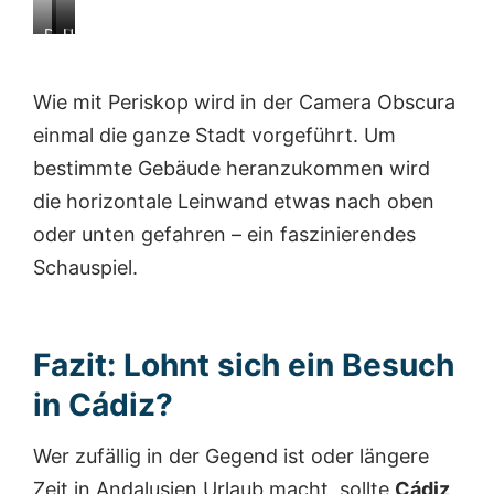
s
n
D
D
U
e
n
e
i
n
h
s
r
e
d
e
h
Wie mit Periskop wird in der Camera Obscura
L
K
d
n
a
e
a
a
u
einmal die ganze Stadt vorgeführt. Um
u
t
g
s
bestimmte Gebäude heranzukommen wird
c
h
i
e
h
e
b
s
die horizontale Leinwand etwas nach oben
t
d
t
i
oder unten gefahren – ein faszinierendes
t
r
e
n
u
a
s
C
Schauspiel.
r
l
a
á
m
e
u
d
s
w
c
i
t
i
h
z
Fazit: Lohnt sich ein Besuch
e
r
w
h
d
a
in Cádiz?
t
h
s
K
e
z
Wer zufällig in der Gegend ist oder längere
o
r
u
p
a
s
Zeit in Andalusien Urlaub macht, sollte
Cádiz