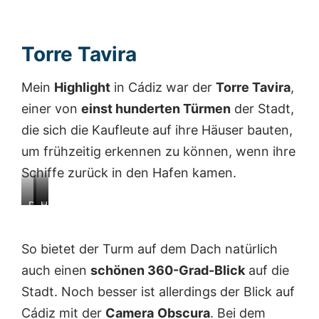
Torre Tavira
Mein
Highlight
in Cádiz war der
Torre Tavira
,
einer von
einst hunderten Türmen
der Stadt,
die sich die Kaufleute auf ihre Häuser bauten,
um frühzeitig erkennen zu können, wenn ihre
Schiffe zurück in den Hafen kamen.
D
A
H
e
u
a
r
f
u
So bietet der Turm auf dem Dach natürlich
T
b
s
o
a
m
auch einen
schönen 360-Grad-Blick
auf die
r
u
i
Stadt. Noch besser ist allerdings der Blick auf
r
e
t
e
i
g
Cádiz mit der
Camera
Obscura
. Bei dem