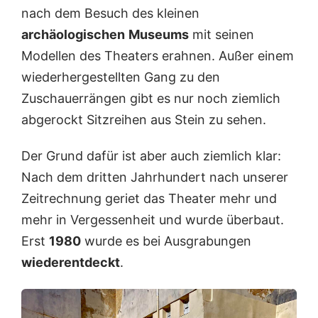
e
i
nach dem Besuch des kleinen
s
c
archäologischen
Museums
mit seinen
r
h
ö
b
Modellen des Theaters erahnen. Außer einem
m
l
wiederhergestellten Gang zu den
i
o
s
ß
Zuschauerrängen gibt es nur noch ziemlich
c
s
abgerockt Sitzreihen aus Stein zu sehen.
h
o
e
r
n
u
Der Grund dafür ist aber auch ziemlich klar:
T
i
h
n
Nach dem dritten Jahrhundert nach unserer
e
i
Zeitrechnung geriet das Theater mehr und
a
e
t
r
mehr in Vergessenheit und wurde überbaut.
e
t
Erst
1980
wurde es bei Ausgrabungen
r
?
s
wiederentdeckt
.