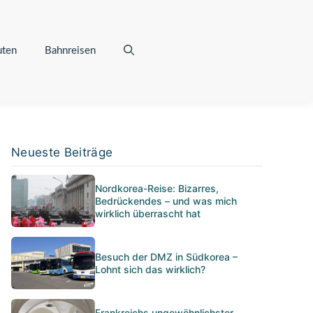
uten
Bahnreisen
Neueste Beiträge
Nordkorea-Reise: Bizarres,
Bedrückendes – und was mich
wirklich überrascht hat
Besuch der DMZ in Südkorea –
Lohnt sich das wirklich?
Frankreichs ungewöhnlichster