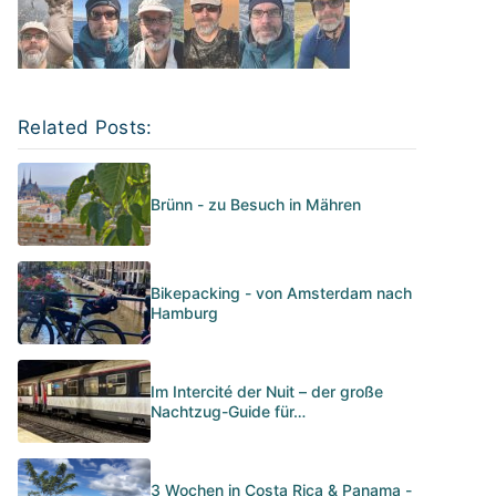
Related Posts:
Brünn - zu Besuch in Mähren
Bikepacking - von Amsterdam nach
Hamburg
Im Intercité der Nuit – der große
Nachtzug-Guide für…
3 Wochen in Costa Rica & Panama -