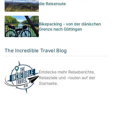
die Reiseroute
Bikepacking - von der dänischen
Grenze nach Göttingen
The Incredible Travel Blog
Entdecke mehr Reiseberichte,
Reiseziele und -routen auf der
Startseite.