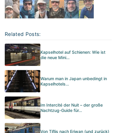
Related Posts:
Kapselhotel auf Schienen: Wie ist
die neue Mini…
Warum man in Japan unbedingt in
Kapselhotels…
Im Intercité der Nuit – der große
Nachtzug-Guide für…
Von Tiflis nach Eriwan (und zurück)