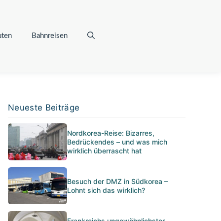
uten
Bahnreisen
Neueste Beiträge
Nordkorea-Reise: Bizarres,
Bedrückendes – und was mich
wirklich überrascht hat
Besuch der DMZ in Südkorea –
Lohnt sich das wirklich?
Frankreichs ungewöhnlichster