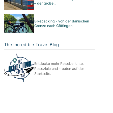
– der große…
Bikepacking - von der dänischen
Grenze nach Göttingen
The Incredible Travel Blog
Entdecke mehr Reiseberichte,
Reiseziele und -routen auf der
Startseite.