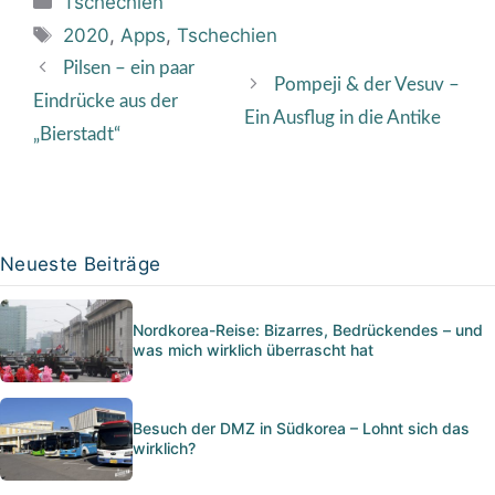
Tschechien
Schlagwörter
2020
,
Apps
,
Tschechien
Pilsen – ein paar
Pompeji & der Vesuv –
Eindrücke aus der
Ein Ausflug in die Antike
„Bierstadt“
Neueste Beiträge
Nordkorea-Reise: Bizarres, Bedrückendes – und
was mich wirklich überrascht hat
Besuch der DMZ in Südkorea – Lohnt sich das
wirklich?