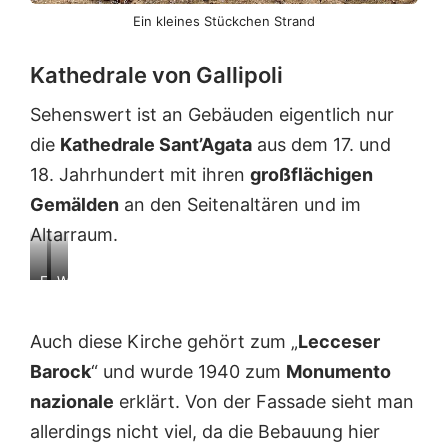
Ein kleines Stückchen Strand
Kathedrale von Gallipoli
Sehenswert ist an Gebäuden eigentlich nur
die
Kathedrale Sant’Agata
aus dem 17. und
18. Jahrhundert mit ihren
großflächigen
Gemälden
an den Seitenaltären und im
Altarraum.
E
W
i
e
n
n
Auch diese Kirche gehört zum „
Lecceser
e
i
W
g
Barock
“ und wurde 1940 zum
Monumento
e
e
nazionale
erklärt. Von der Fassade sieht man
i
r
t
S
allerdings nicht viel, da die Bebauung hier
w
c