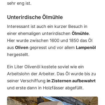
sehr eng ist.
i
h
n
n
k
ö
Unterirdische Ölmühle
e
r
l
k
Interessant ist auch ein kurzer Besuch in
-
e
F
l
einer ehemaligen unterirdischen
Ölmühle
.
a
,
Hier wurde zwischen 1600 und 1850 das Öl
s
m
s
e
aus
Oliven
gepresst und vor allem
Lampenöl
a
h
hergestellt.
d
r
e
G
e
Ein Liter Olivenöl kostete soviel wie ein
m
Arbeitslohn der Arbeiter. Das Öl wurde bis zu
ä
l
seiner Verschiffung
in Zisternen aufbewahrt
d
und erste dann in Holzfässer abgefüllt.
e
i
m
I