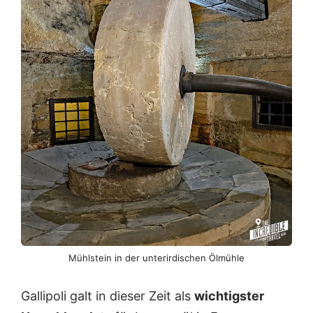
n
n
e
r
e
n
d
e
r
K
a
t
h
e
d
r
a
l
e
Mühlstein in der unterirdischen Ölmühle
Gallipoli galt in dieser Zeit als
wichtigster