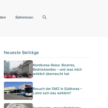
uten
Bahnreisen
Neueste Beiträge
Nordkorea-Reise: Bizarres,
Bedrückendes – und was mich
wirklich überrascht hat
Besuch der DMZ in Südkorea –
Lohnt sich das wirklich?
Frankreichs ungewöhnlichster