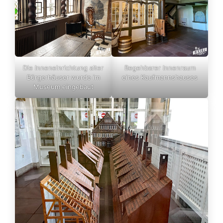
Die Inneneinrichtung alter
Begehbarer Innenraum
Bürgerhäuser wurde im
eines Kaufmannshauses
Museum eingebaut