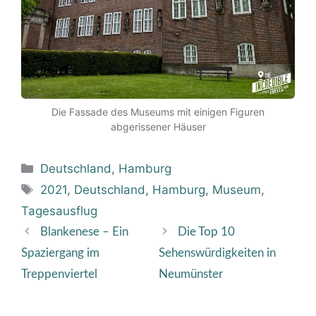
Die Fassade des Museums mit einigen Figuren
abgerissener Häuser
Kategorien
Deutschland
,
Hamburg
Schlagwörter
2021
,
Deutschland
,
Hamburg
,
Museum
,
Tagesausflug
Blankenese – Ein
Die Top 10
Spaziergang im
Sehenswürdigkeiten in
Treppenviertel
Neumünster