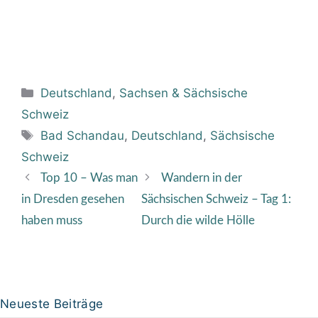
Kategorien
Deutschland
,
Sachsen & Sächsische
Schweiz
Schlagwörter
Bad Schandau
,
Deutschland
,
Sächsische
Schweiz
Top 10 – Was man
Wandern in der
in Dresden gesehen
Sächsischen Schweiz – Tag 1:
haben muss
Durch die wilde Hölle
Neueste Beiträge