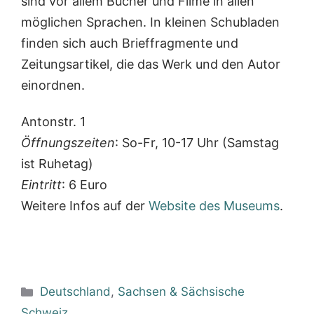
sind vor allem Bücher und Filme in allen
möglichen Sprachen. In kleinen Schubladen
finden sich auch Brieffragmente und
Zeitungsartikel, die das Werk und den Autor
einordnen.
Antonstr. 1
Öffnungszeiten
: So-Fr, 10-17 Uhr (Samstag
ist Ruhetag)
Eintritt
: 6 Euro
Weitere Infos auf der
Website des Museums
.
Kategorien
Deutschland
,
Sachsen & Sächsische
Schweiz