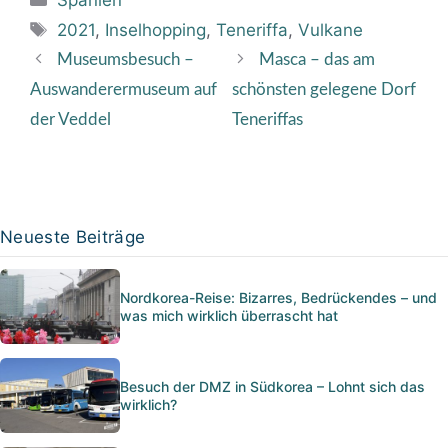
Spanien
Schlagwörter
2021
,
Inselhopping
,
Teneriffa
,
Vulkane
Museumsbesuch –
Masca – das am
Auswanderermuseum auf
schönsten gelegene Dorf
der Veddel
Teneriffas
Neueste Beiträge
Nordkorea-Reise: Bizarres, Bedrückendes – und
was mich wirklich überrascht hat
Besuch der DMZ in Südkorea – Lohnt sich das
wirklich?