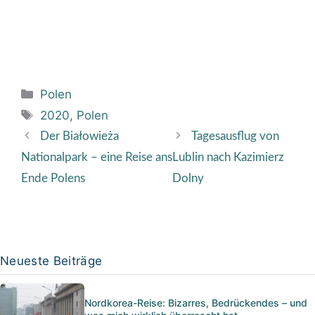
Kategorien
Polen
Schlagwörter
2020
,
Polen
Der Białowieża
Tagesausflug von
Nationalpark – eine Reise ans
Lublin nach Kazimierz
Ende Polens
Dolny
Neueste Beiträge
Nordkorea-Reise: Bizarres, Bedrückendes – und