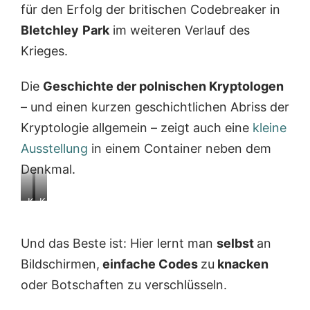
für den Erfolg der britischen Codebreaker in
Bletchley
Park
im weiteren Verlauf des
Krieges.
Die
Geschichte der polnischen Kryptologen
– und einen kurzen geschichtlichen Abriss der
Kryptologie allgemein – zeigt auch eine
kleine
Ausstellung
in einem Container neben dem
Denkmal.
K
K
r
r
y
y
Und das Beste ist: Hier lernt man
selbst
an
p
p
t
t
Bildschirmen,
einfache Codes
zu
knacken
o
o
oder Botschaften zu verschlüsseln.
l
l
o
o