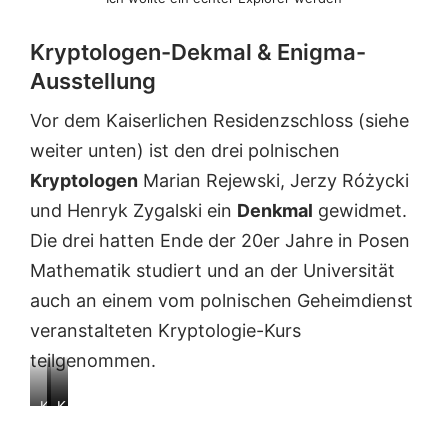
Kryptologen-Dekmal & Enigma-
Ausstellung
Vor dem Kaiserlichen Residenzschloss (siehe
weiter unten) ist den drei polnischen
Kryptologen
Marian Rejewski, Jerzy Różycki
und Henryk Zygalski ein
Denkmal
gewidmet.
Die drei hatten Ende der 20er Jahre in Posen
Mathematik studiert und an der Universität
auch an einem vom polnischen Geheimdienst
veranstalteten Kryptologie-Kurs
teilgenommen.
K
K
K
r
r
r
y
y
y