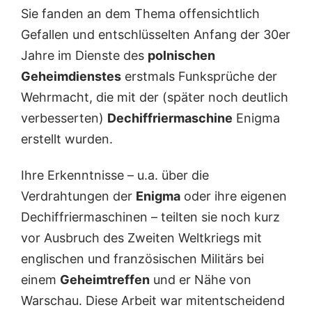
Sie fanden an dem Thema offensichtlich
p
p
p
t
t
t
Gefallen und entschlüsselten Anfang der 30er
o
o
o
Jahre im Dienste des
polnischen
l
l
l
o
o
o
Geheimdienstes
erstmals Funksprüche der
g
g
g
Wehrmacht, die mit der (später noch deutlich
e
e
e
n
n
n
verbesserten)
Dechiffriermaschine
Enigma
-
-
-
erstellt wurden.
D
D
D
e
e
e
n
n
n
Ihre Erkenntnisse – u.a. über die
k
k
k
m
m
m
Verdrahtungen der
Enigma
oder ihre eigenen
a
a
a
Dechiffriermaschinen – teilten sie noch kurz
l
l
l
I
I
I
vor Ausbruch des Zweiten Weltkriegs mit
I
I
englischen und französischen Militärs bei
I
einem
Geheimtreffen
und er Nähe von
Warschau. Diese Arbeit war mitentscheidend