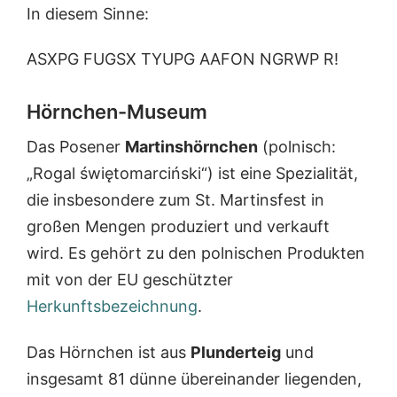
g
g
In diesem Sinne:
i
i
e
e
-
-
ASXPG FUGSX TYUPG AAFON NGRWP R!
K
K
u
u
Hörnchen-Museum
r
r
s
s
I
I
Das Posener
Martinshörnchen
(polnisch:
I
„Rogal świętomarciński“) ist eine Spezialität,
die insbesondere zum St. Martinsfest in
großen Mengen produziert und verkauft
wird. Es gehört zu den polnischen Produkten
mit von der EU geschützter
Herkunftsbezeichnung
.
Das Hörnchen ist aus
Plunderteig
und
insgesamt 81 dünne übereinander liegenden,