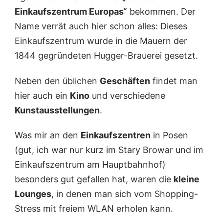
t
t
t
Einkaufszentrum Europas“
bekommen. Der
i
i
i
l
l
l
Name verrät auch hier schon alles: Dieses
I
I
I
Einkaufszentrum wurde in die Mauern der
I
I
I
1844 gegründeten Hugger-Brauerei gesetzt.
Neben den üblichen
Geschäften
findet man
hier auch ein
Kino
und verschiedene
Kunstausstellungen
.
Was mir an den
Einkaufszentren
in Posen
(gut, ich war nur kurz im Stary Browar und im
Einkaufszentrum am Hauptbahnhof)
besonders gut gefallen hat, waren die
kleine
Lounges
, in denen man sich vom Shopping-
Stress mit freiem WLAN erholen kann.