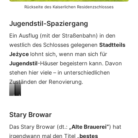
Rückseite des Kaiserlichen Residenzschlosses
Jugendstil-Spaziergang
Ein Ausflug (mit der Straßenbahn) in den
westlich des Schlosses gelegenen
Stadtteils
Jeżyce
lohnt sich, wenn man sich für
Jugendstil
-Häuser begeistern kann. Davon
stehen hier viele – in unterschiedlichen
Zuständen der Renovierung.
J
J
J
u
u
u
g
g
g
Stary Browar
e
e
e
n
n
n
Das Stary Browar (dt.:
„Alte Brauerei“
) hat
d
d
d
s
s
s
irgendwann mal den Titel
„bestes